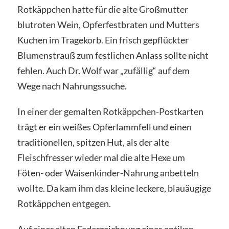
Rotkäppchen hatte für die alte Großmutter
blutroten Wein, Opferfestbraten und Mutters
Kuchen im Tragekorb. Ein frisch gepflückter
Blumenstrauß zum festlichen Anlass sollte nicht
fehlen. Auch Dr. Wolf war „zufällig“ auf dem
Wege nach Nahrungssuche.
In einer der gemalten Rotkäppchen-Postkarten
trägt er ein weißes Opferlammfell und einen
traditionellen, spitzen Hut, als der alte
Fleischfresser wieder mal die alte Hexe um
Föten- oder Waisenkinder-Nahrung anbetteln
wollte. Da kam ihm das kleine leckere, blauäugige
Rotkäppchen entgegen.
Auf einer alten Federzeichnung eines antiken