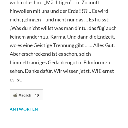
wohin die..hm.. „Mächtigen“… in Zukunft
hinwollen mit uns und der Erde!!!??… Es wird
nicht gelingen – und nicht nur das … Es heisst:
„Was du nicht willst was man dir tu, das füg`auch
keinem andern zu. Karma. Und dann die Endzeit,
wo es eine Geistige Trennung gibt …… Alles Gut.
Aber erschreckend ist es schon, solch
himmeltrauriges Gedankengut in Filmform zu
sehen. Danke dafür. Wir wissen jetzt, WIE ernst
es ist.
Mag ich
10
ANTWORTEN