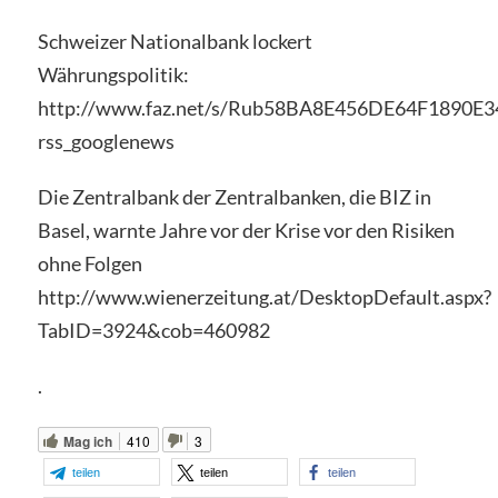
Schweizer Nationalbank lockert
Währungspolitik:
http://www.faz.net/s/Rub58BA8E456DE64F1890
rss_googlenews
Die Zentralbank der Zentralbanken, die BIZ in
Basel, warnte Jahre vor der Krise vor den Risiken
ohne Folgen
http://www.wienerzeitung.at/DesktopDefault.aspx?
TabID=3924&cob=460982
.
Mag ich
410
3
teilen
teilen
teilen