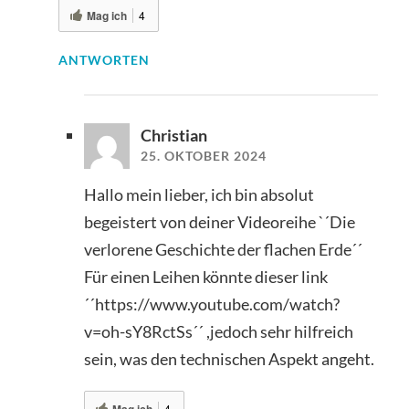
Mag ich
4
ANTWORTEN
Christian
25. OKTOBER 2024
Hallo mein lieber, ich bin absolut
begeistert von deiner Videoreihe `´Die
verlorene Geschichte der flachen Erde´´
Für einen Leihen könnte dieser link
´´https://www.youtube.com/watch?
v=oh-sY8RctSs´´ ,jedoch sehr hilfreich
sein, was den technischen Aspekt angeht.
Mag ich
4