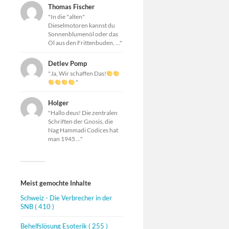
Thomas Fischer
"In die "alten"
Dieselmotoren kannst du
Sonnenblumenöl oder das
Öl aus den Frittenbuden, ..."
Detlev Pomp
"Ja, Wir schaffen Das!
"
Holger
"Hallo deus! Die zentralen
Schriften der Gnosis, die
Nag Hammadi Codices hat
man 1945 ..."
Meist gemochte Inhalte
Schweiz - Die Verbrecher in der
SNB
( 410 )
Behelfslösung Esoterik
( 255 )