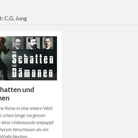
t:
C.G. Jung
hatten und
nen
ne Reise in eine innere Welt,
 schon lange vergessen
s böse Unbewusste entpuppt
äherem hinschauen als ein
 Möglichkeiten….