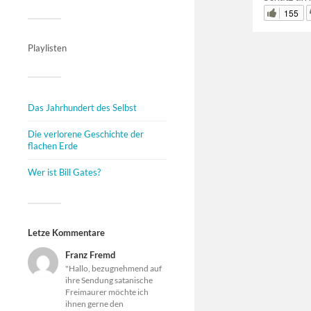
155
Playlisten
Das Jahrhundert des Selbst
Die verlorene Geschichte der
flachen Erde
Wer ist Bill Gates?
Letze Kommentare
Franz Fremd
"Hallo, bezugnehmend auf
ihre Sendung satanische
Freimaurer möchte ich
ihnen gerne den