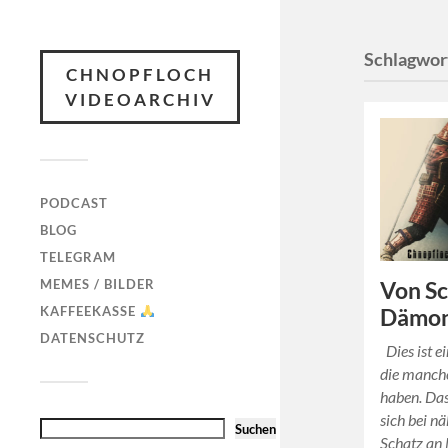
Schlagwor
CHNOPFLOCH
VIDEOARCHIV
PODCAST
BLOG
TELEGRAM
MEMES / BILDER
Von Sc
KAFFEEKASSE
Dämo
DATENSCHUTZ
Dies ist ei
die manche
haben. Da
sich bei n
Suchen
Schatz an