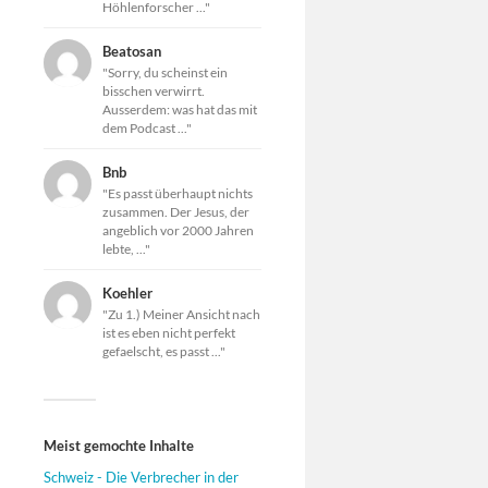
Höhlenforscher ..."
Beatosan
"Sorry, du scheinst ein
bisschen verwirrt.
Ausserdem: was hat das mit
dem Podcast ..."
Bnb
"Es passt überhaupt nichts
zusammen. Der Jesus, der
angeblich vor 2000 Jahren
lebte, ..."
Koehler
"Zu 1.) Meiner Ansicht nach
ist es eben nicht perfekt
gefaelscht, es passt ..."
Meist gemochte Inhalte
Schweiz - Die Verbrecher in der