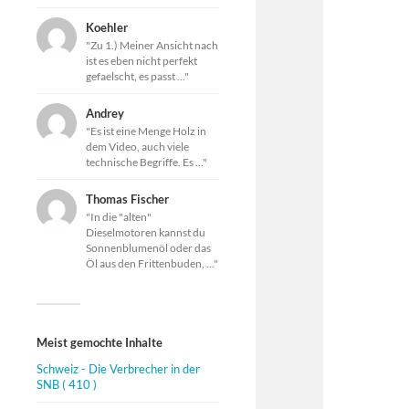
Koehler
"Zu 1.) Meiner Ansicht nach
ist es eben nicht perfekt
gefaelscht, es passt ..."
Andrey
"Es ist eine Menge Holz in
dem Video, auch viele
technische Begriffe. Es ..."
Thomas Fischer
"In die "alten"
Dieselmotoren kannst du
Sonnenblumenöl oder das
Öl aus den Frittenbuden, ..."
Meist gemochte Inhalte
Schweiz - Die Verbrecher in der
SNB
( 410 )