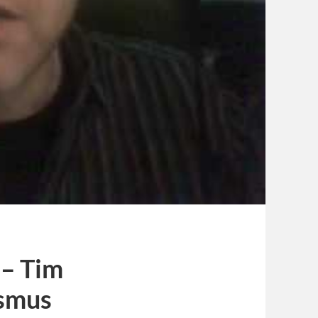
 – Tim
ismus