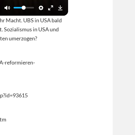
ehr Macht. UBS in USA bald
t. Sozialismus in USA und
sten umerzogen?
A-reformieren-
hp?id=93615
htm