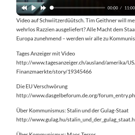
00:00
11:00
Video auf Schwiitzerdüütsch. Tim Geithner will m
wehrlos Razzien ausgeliefert? Alle Macht dem Staa
Europa zunehmend – werden wir alle zu Kommuni
Tages Anzeiger mit Video
http://www.tagesanzeiger.ch/ausland/amerika/US
Finanzmaerkte/story/19345466
Die EU Verschwörung
http://www.dasgelbeforum.de.org/forum_entry.p
Über Kommunismus: Stalin und der Gulag-Staat
http://www.gulag.hu/stalin_und_der_gulag_staat.
Über Kommunismus: Maos Terror