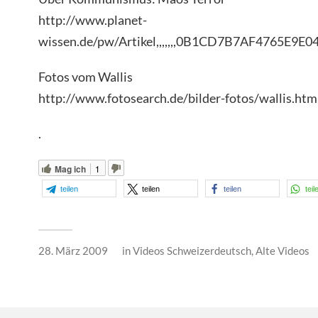
http://www.planet-
wissen.de/pw/Artikel,,,,,,,0B1CD7B7AF4765E9E04400
Fotos vom Wallis
http://www.fotosearch.de/bilder-fotos/wallis.htm
.
Mag ich
1
teilen
teilen
teilen
teil
28. März 2009
in
Videos Schweizerdeutsch
,
Alte Videos