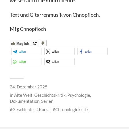
wissen auch die Kontrolleure.
Text und Gitarrenmusik von Chnopfloch.
Mfg Chnopfloch
Mag ich
37
teilen
teilen
teilen
teilen
teilen
24. Dezember 2025
in
Alte Welt
,
Geschichtskritik
,
Psychologie
,
Dokumentation
,
Serien
Geschichte
Kunst
Chronologiekritik